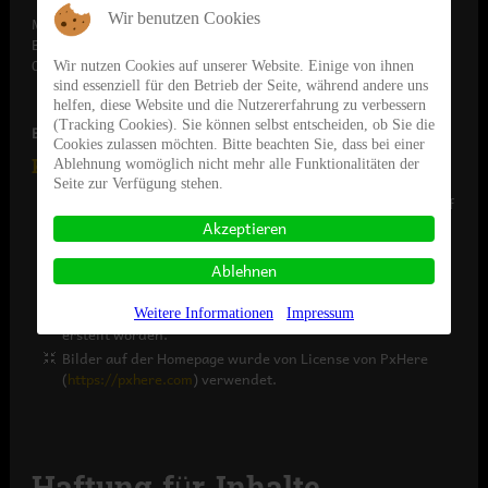
Wir benutzen Cookies
Marc Honauer
Badstubenvorstadt 17
06712 Zeitz
Wir nutzen Cookies auf unserer Website. Einige von ihnen
sind essenziell für den Betrieb der Seite, während andere uns
helfen, diese Website und die Nutzererfahrung zu verbessern
(Tracking Cookies). Sie können selbst entscheiden, ob Sie die
Bildrechte:
Cookies zulassen möchten. Bitte beachten Sie, dass bei einer
Klangschmiede Zeitz
Ablehnung womöglich nicht mehr alle Funktionalitäten der
Seite zur Verfügung stehen.
Silderbild 01 von der Galerie - Mühlgrabenfestival 2021 auf
der Homepage wurde vom Fotograf Rene Weimar erstellt.
Akzeptieren
(Bildmontage)
Bilder von der Galerie - Twitch-Stream 21.01.2022 auf der
Ablehnen
Homepage wurde vom Steffen Poppendicker erstellt.
Die Bilder Galerien sind von MEDIENDESIGN Franko Hartig
Weitere Informationen
Impressum
erstellt worden.
Bilder auf der Homepage wurde von License von PxHere
(
https://pxhere.com
) verwendet.