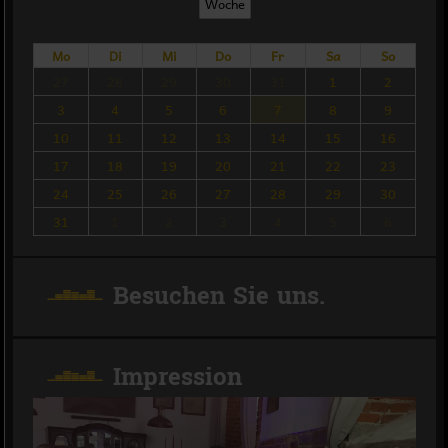
Woche
Mo
Di
Mi
Do
Fr
Sa
So
27
28
29
30
31
1
2
3
4
5
6
7
8
9
10
11
12
13
14
15
16
17
18
19
20
21
22
23
24
25
26
27
28
29
30
31
1
2
3
4
5
6
Besuchen Sie uns.
Impression