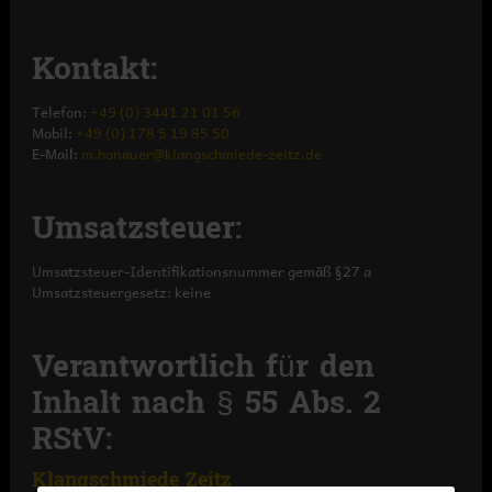
Kontakt:
Telefon:
+49 (0) 3441 21 01 56
Mobil:
+49 (0) 178 5 19 85 50
E-Mail:
m.honauer@klangschmiede-zeitz.de
Umsatzsteuer:
Umsatzsteuer-Identifikationsnummer gemäß §27 a
Umsatzsteuergesetz: keine
Verantwortlich für den
Inhalt nach § 55 Abs. 2
RStV:
Klangschmiede Zeitz